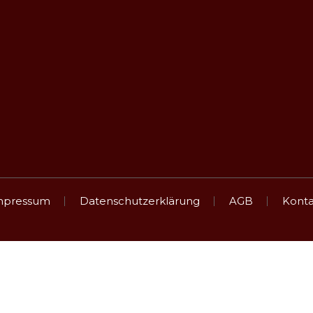
ANFAHRT
Obst- und Gemüsebau Heinrich
Häldenhof 1
74613 Öhringen-Büttelbronn
mpressum
Datenschutzerklärung
AGB
Konta