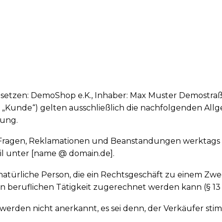
insetzen: DemoShop e.K., Inhaber: Max Muster Demostra
„Kunde“) gelten ausschließlich die nachfolgenden All
sung.
r Fragen, Reklamationen und Beanstandungen werktags v
l unter [name @ domain.de].
de natürliche Person, die ein Rechtsgeschäft zu einem Z
en beruflichen Tätigkeit zugerechnet werden kann (§ 13
rden nicht anerkannt, es sei denn, der Verkäufer stim