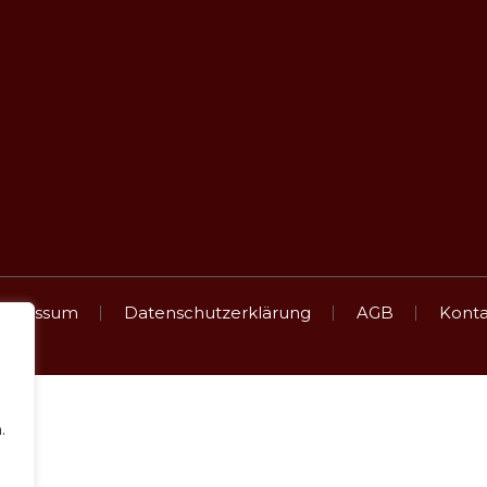
ANFAHRT
Obst- und Gemüsebau Heinrich
Häldenhof 1
74613 Öhringen-Büttelbronn
mpressum
Datenschutzerklärung
AGB
Konta
.