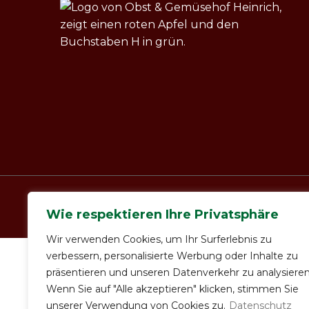
2022 ©Copyright
Obst &
I
Wie respektieren Ihre Privatsphäre
Gemüsehof Heinrich & Lösch
Wir verwenden Cookies, um Ihr Surferlebnis zu
verbessern, personalisierte Werbung oder Inhalte zu
präsentieren und unseren Datenverkehr zu analysieren
Wenn Sie auf "Alle akzeptieren" klicken, stimmen Sie
unserer Verwendung von Cookies zu.
Datenschutz