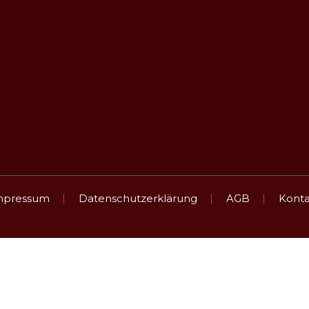
ANFAHRT
Obst- und Gemüsebau Heinrich
Häldenhof 1
74613 Öhringen-Büttelbronn
mpressum
Datenschutzerklärung
AGB
Konta